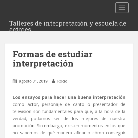
S
TOGGLE
k
i
Talleres de interpretación y escuela de
p
actores
t
o
m
Formas de estudiar
a
i
interpretación
n
c
o
agosto 31, 2019
Rocio
n
t
Los ensayos para hacer una buena interpretación
e
como actor, personaje de canto o presentador de
n
televisión son fundamentales para que, a la hora de la
t
verdad, podamos ser de los mejores de nuestra
promoción. Sin embargo, existen momentos en los que
no sabemos de qué manera afinar o cómo conseguir